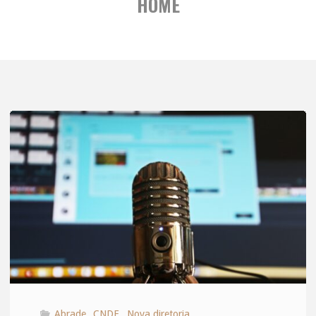
HOME
Abrade
,
CNDE
,
Nova diretoria