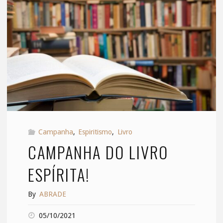
pouco."
Campanha
,
Espiritismo
,
Livro
CAMPANHA DO LIVRO
ESPÍRITA!
By
ABRADE
05/10/2021