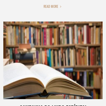
"O
READ MORE
BRASILEIRO
LÊ
POUCO."