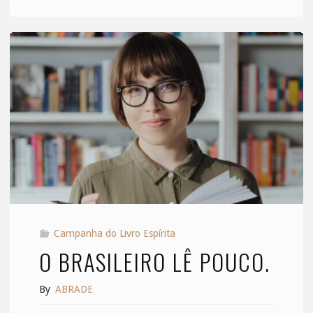
Umbral:
um
paralelo
entre
André
Luiz
e
a
Campanha do Livro Espírita
Codificação
O BRASILEIRO LÊ POUCO.
Espírita."
By
ABRADE