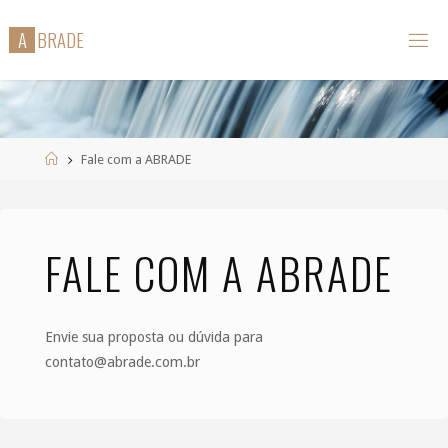
Skip
A
B
R
A
D
E
to
content
Home
Fale com a ABRADE
FALE COM A ABRADE
Envie sua proposta ou dúvida para
contato@abrade.com.br